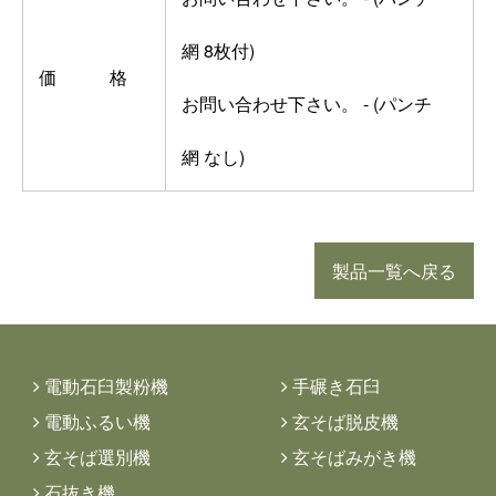
網 8枚付)
価 格
お問い合わせ下さい。
- (パンチ
網 なし)
製品一覧へ戻る
電動石臼製粉機
手碾き石臼
電動ふるい機
玄そば脱皮機
玄そば選別機
玄そばみがき機
石抜き機